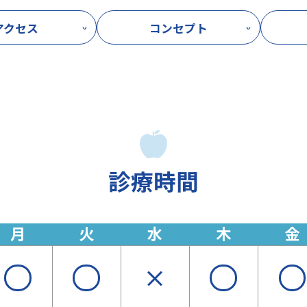
アクセス
コンセプト
診療時間
月
火
水
木
金