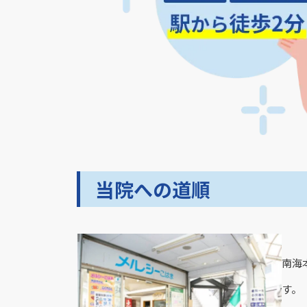
当院への道順
南海
す。