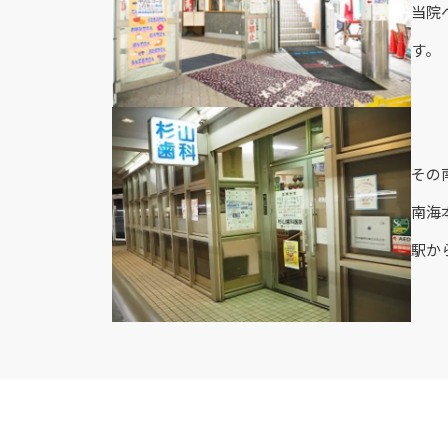
当院
す。
その
南海
駅か