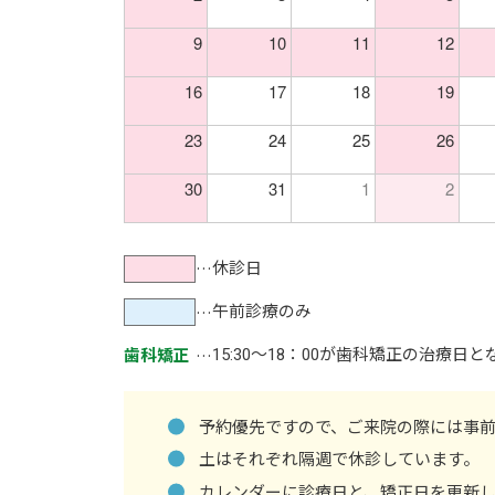
9
10
11
12
16
17
18
19
23
24
25
26
30
31
1
2
…
休診日
…
午前診療のみ
…
15:30～18：00が歯科矯正の治療日
歯科矯正
予約優先ですので、ご来院の際には事
土はそれぞれ隔週で休診しています。
カレンダーに診療日と、矯正日を更新