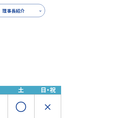
理事長紹介
土
日・祝