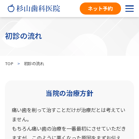
ネット予約
初診の流れ
初診の流れ
診療案内
TOP
>
初診の流れ
当院・スタッフ紹介
当院の治療方針
料金表
痛い歯を削って治すことだけが治療だとは考えてい
ません。
設備紹介
もちろん痛い歯の治療を一番最初にさせていただき
ますが、このように悪くなった原因をまずお伝え